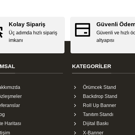
Kolay Sipariş
Güvenli Öde
Üç adımda hızlı sipariş
Güvenli ve hızlı 
imkanı
altyapısı
MSAL
KATEGORILER
kkımızda
Örümcek Stand
zleşmeler
Backdrop Stand
feranslar
Roll Up Banner
og
Tanıtım Standı
te Haritası
Dijital Baskı
etişim
X-Banner